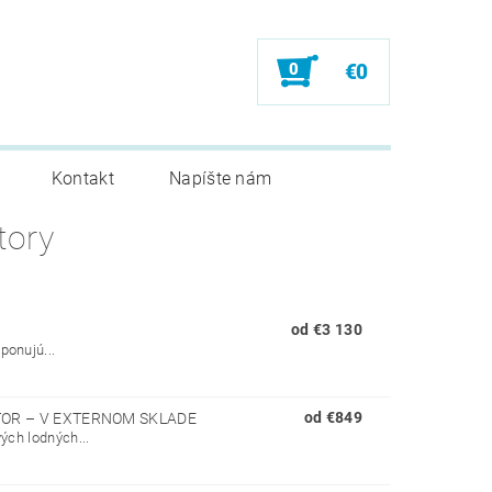
0
€0
Kontakt
Napíšte nám
tory
od €3 130
ponujú...
od €849
TOR
–
V EXTERNOM SKLADE
ých lodných...