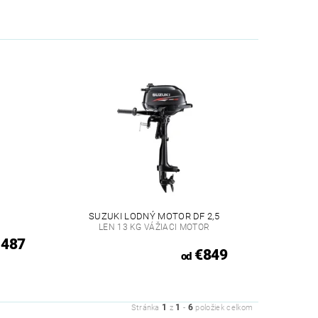
SUZUKI LODNÝ MOTOR DF 2,5
LEN 13 KG VÁŽIACI MOTOR
 487
€849
od
1
1
6
Stránka
z
-
položiek celkom