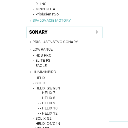
RHINO
MINN KOTA
Príslušenstvo
SPAĽOVACIE MOTORY
SONARY
PRÍSLUŠENSTVO SONARY
LOWRANCE
HDS PRO
ELITE FS
EAGLE
HUMMINBIRD
HELIX
SOLIX
HELIX G3/G3N
- HELIX 7
- HELIX 8
- HELIX 9
- HELIX 10
- HELIX 12
SOLIX G2
HELIX G4/G4N