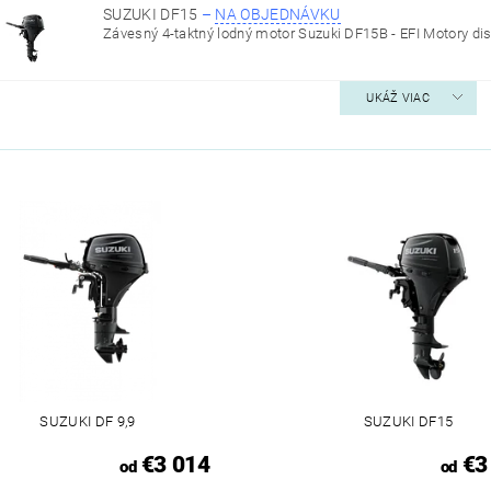
SUZUKI DF15
–
NA OBJEDNÁVKU
Závesný 4-taktný lodný motor Suzuki DF15B - EFI Motory dis
UKÁŽ VIAC
SUZUKI DF 9,9
SUZUKI DF15
€3 014
€3
od
od