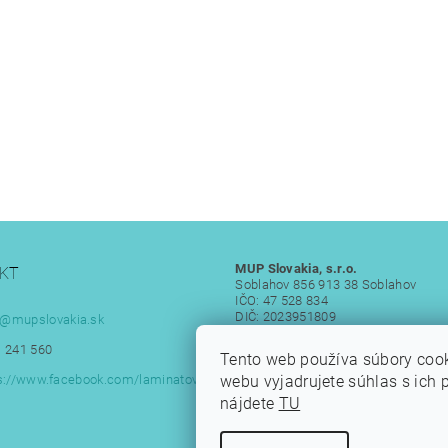
MUP Slovakia, s.r.o.
KT
Soblahov 856 913 38 Soblahov
IČO: 47 528 834
DIČ: 2023951809
@
mupslovakia.sk
IČ DPH: SK 2023951809
 241 560
Tento web používa súbory coo
webu vyjadrujete súhlas s ich 
s://www.facebook.com/laminatove
nájdete
TU