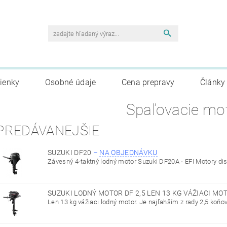
ienky
Osobné údaje
Cena prepravy
Články
Spaľovacie mo
PREDÁVANEJŠIE
SUZUKI DF20
–
NA OBJEDNÁVKU
Závesný 4-taktný lodný motor Suzuki DF20A - EFI Motory dis
SUZUKI LODNÝ MOTOR DF 2,5 LEN 13 KG VÁŽIACI MO
Len 13 kg vážiaci lodný motor. Je najľahším z rady 2,5 koňov