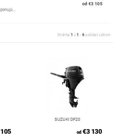
od €3 105
ponujú...
1
1
6
Stránka
z
-
položiek celkom
SUZUKI DF20
 105
€3 130
od