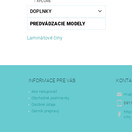
XPLORE
DOPLNKY
PREDVÁDZACIE MODELY
Laminátové člny
INFORMACE PRE VÁS
KONTA
Ako nakupovať
mup
Obchodné podmienky
0911
Osobné údaje
Cenník prepravy
http
clny