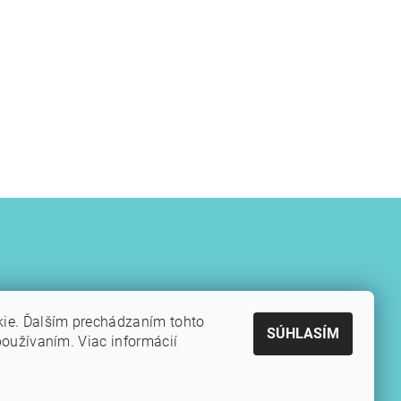
kie. Ďalším prechádzaním tohto
SÚHLASÍM
používaním. Viac informácií