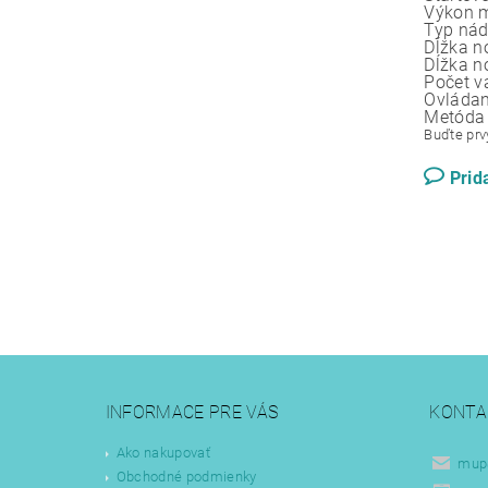
Výkon mo
Typ nádrž
Dĺžka n
Dĺžka n
Počet val
Ovládanie.
Metóda 
Buďte prvý
Prid
INFORMACE PRE VÁS
KONTA
Ako nakupovať
mup
Obchodné podmienky