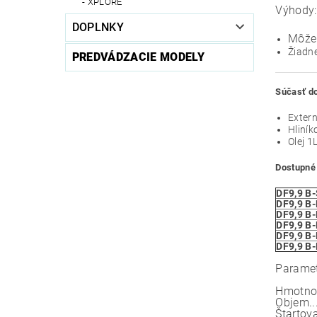
XPLORE
Výhody:
DOPLNKY
Môže
Žiadn
PREDVÁDZACIE MODELY
Súčasť do
Extern
Hliník
Olej 1
Dostupné 
DF9,9 B
DF9,9 B-
DF9,9 B
DF9,9 B
DF9,9 B
DF9,9 B
Parame
Hmotnosť.
Objem.....
Štartovani