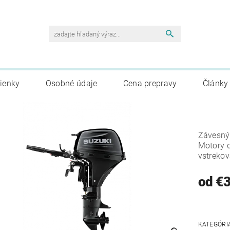
ienky
Osobné údaje
Cena prepravy
Články
Závesný 
Motory 
vstrekov
od €
KATEGÓRI