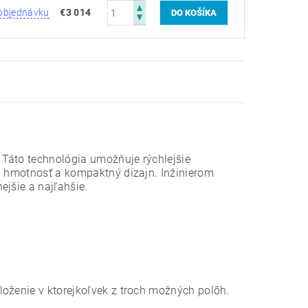
objednávku
€3 014
 Táto technológia umožňuje rýchlejšie
ka hmotnosť a kompaktný dizajn. Inžinierom
nejšie a najľahšie.
loženie v ktorejkoľvek z troch možných polôh.