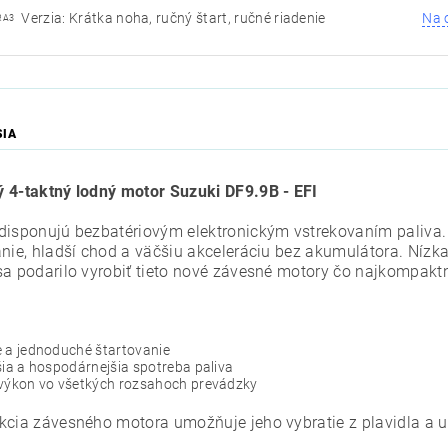
Verzia: Krátka noha, ručný štart, ručné riadenie
Na 
RA3
SIA
 4-taktný lodný motor Suzuki DF9.9B - EFI
disponujú bezbatériovým elektronickým vstrekovaním paliva.
anie, hladší chod a väčšiu akceleráciu bez akumulátora. Níz
sa podarilo vyrobiť tieto nové závesné motory čo najkompakt
 a jednoduché štartovanie
šia a hospodárnejšia spotreba paliva
 výkon vo všetkých rozsahoch prevádzky
kcia závesného motora umožňuje jeho vybratie z plavidla a u