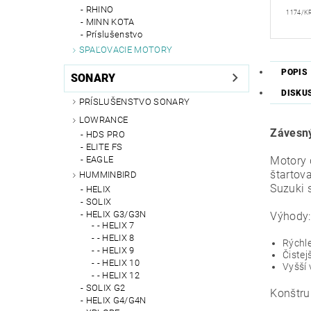
RHINO
1174/K
MINN KOTA
Príslušenstvo
SPAĽOVACIE MOTORY
POPIS
SONARY
DISKU
PRÍSLUŠENSTVO SONARY
LOWRANCE
Závesný
HDS PRO
ELITE FS
Motory 
EAGLE
štartov
HUMMINBIRD
Suzuki 
HELIX
SOLIX
HELIX G3/G3N
Výhody:
- HELIX 7
- HELIX 8
Rýchle
- HELIX 9
Čistej
- HELIX 10
Vyšší
- HELIX 12
SOLIX G2
Konštru
HELIX G4/G4N