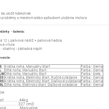
 s
a uložiť kdekoľvek
e problémy s miestom alebo spôsobom uloženia motora
dávky - balenia:
á 12 L palivová nádrž + palivová hadica
ová vrtula
L - 4taktný - základná náplň
verzie:
-S
Krátka noha, Manuálny štart
Farba - čierna
L
Dlhá noha, Manuálny štart
Farba - čierna
-LW
Dlhá noha, Manuálny štart
Farba - biela
-ES
Krátka noha, Elektrický štart, Ručné ovládanie
Farba - čierna
-RS
Krátka noha, Elektrický štart, Diaľkové ovládanie
Farba - čierna
-RL
Dlhá noha, Elektrický štart, Diaľkové ovládanie
Farba - čierna
tre
..............
44kg
...............
327 cm3
e.............
Manuálne