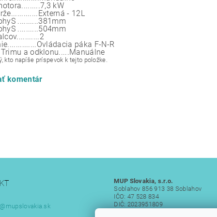
tora.........
7,3 kW
e.............
Externá - 12L
ohy
S ..........381mm
ohy
S ..........504mm
cov...........
2
.............
Ovládacia páka F-N-R
Trimu a odklonu.....
Manuálne
, kto napíše príspevok k tejto položke.
ať komentár
MUP Slovakia, s.r.o.
KT
Soblahov 856 913 38 Soblahov
IČO: 47 528 834
DIČ: 2023951809
@
mupslovakia.sk
IČ DPH: SK 2023951809