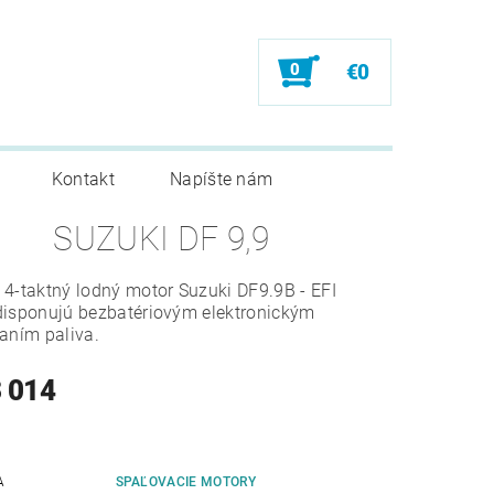
0
€0
Kontakt
Napíšte nám
SUZUKI DF 9,9
4-taktný lodný motor Suzuki DF9.9B - EFI
disponujú bezbatériovým elektronickým
aním paliva.
3 014
A
SPAĽOVACIE MOTORY