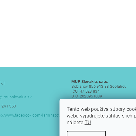
MUP Slovakia, s.r.o.
KT
Soblahov 856 913 38 Soblahov
IČO: 47 528 834
DIČ: 2023951809
@
mupslovakia.sk
IČ DPH: SK 2023951809
 241 560
Tento web používa súbory coo
webu vyjadrujete súhlas s ich 
s://www.facebook.com/laminatove
nájdete
TU