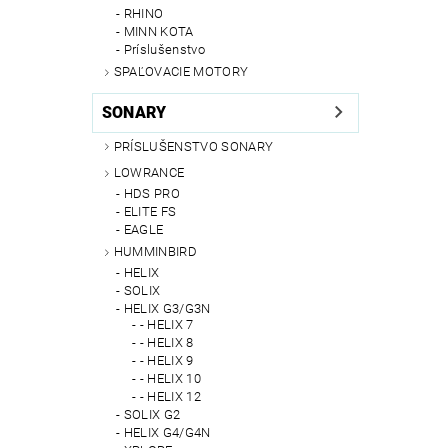
RHINO
MINN KOTA
Príslušenstvo
SPAĽOVACIE MOTORY
SONARY
PRÍSLUŠENSTVO SONARY
LOWRANCE
HDS PRO
ELITE FS
EAGLE
HUMMINBIRD
HELIX
SOLIX
HELIX G3/G3N
- HELIX 7
- HELIX 8
- HELIX 9
- HELIX 10
- HELIX 12
SOLIX G2
HELIX G4/G4N