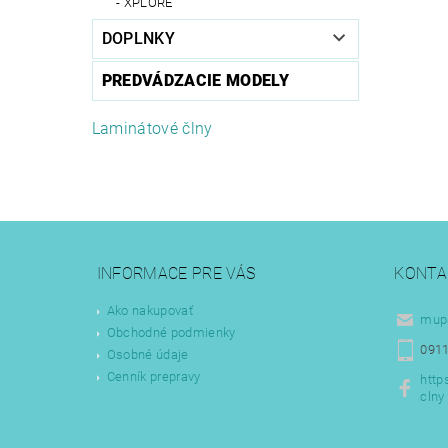
XPLORE
DOPLNKY
PREDVÁDZACIE MODELY
Laminátové člny
INFORMACE PRE VÁS
KONTA
Ako nakupovať
mup
Obchodné podmienky
0911
Osobné údaje
Cenník prepravy
http
clny