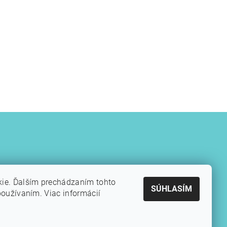
kie. Ďalším prechádzaním tohto
SÚHLASÍM
používaním. Viac informácií