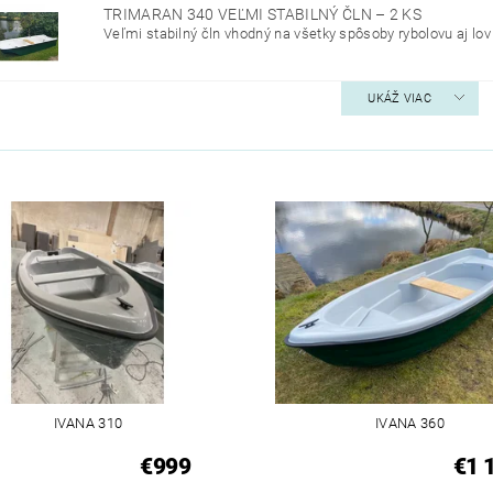
TRIMARAN 340 VEĽMI STABILNÝ ČLN
–
2 KS
Veľmi stabilný čln vhodný na všetky spôsoby rybolovu aj lov
UKÁŽ VIAC
IVANA 310
IVANA 360
€999
€1 