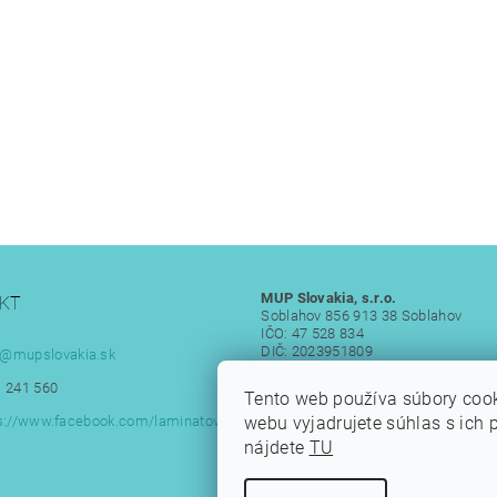
MUP Slovakia, s.r.o.
KT
Soblahov 856 913 38 Soblahov
IČO: 47 528 834
DIČ: 2023951809
@
mupslovakia.sk
IČ DPH: SK 2023951809
 241 560
Tento web používa súbory coo
webu vyjadrujete súhlas s ich 
s://www.facebook.com/laminatove
nájdete
TU