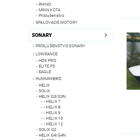
RHINO
MINN KOTA
Príslušenstvo
SPAĽOVACIE MOTORY
SONARY
PRÍSLUŠENSTVO SONARY
LOWRANCE
HDS PRO
ELITE FS
EAGLE
HUMMINBIRD
HELIX
SOLIX
HELIX G3/G3N
- HELIX 7
- HELIX 8
- HELIX 9
- HELIX 10
- HELIX 12
SOLIX G2
HELIX G4/G4N