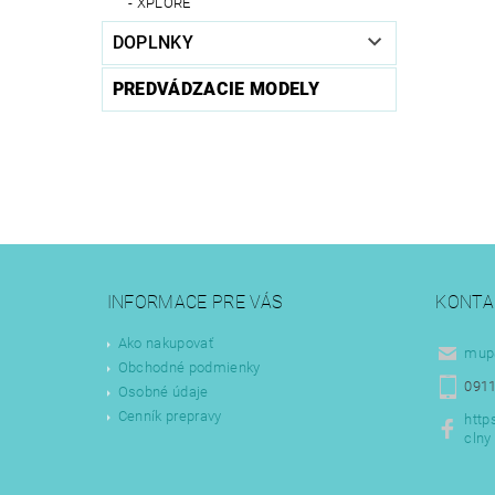
XPLORE
DOPLNKY
PREDVÁDZACIE MODELY
INFORMACE PRE VÁS
KONTA
Ako nakupovať
mup
Obchodné podmienky
0911
Osobné údaje
Cenník prepravy
http
clny