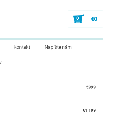
0
€0
Kontakt
Napíšte nám
y
€999
€1 199