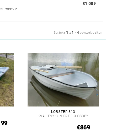
€1 089
 sumcov z...
1
1
4
Stránka
z
-
položiek celkom
LOBSTER 310
KVALITNÝ ČLN PRE 1-3 OSOBY
199
€869