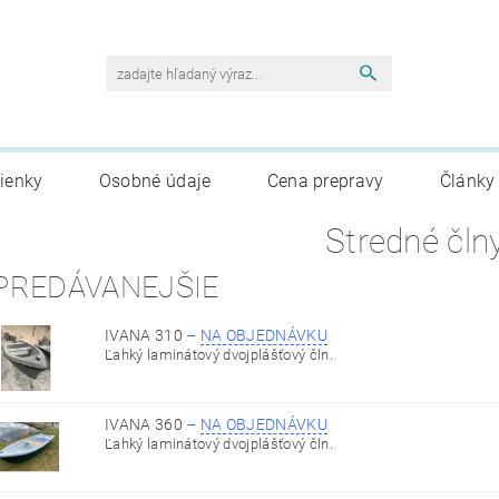
ienky
Osobné údaje
Cena prepravy
Články
Stredné čln
PREDÁVANEJŠIE
IVANA 310
–
NA OBJEDNÁVKU
Ľahký laminátový dvojplášťový čln.
IVANA 360
–
NA OBJEDNÁVKU
Ľahký laminátový dvojplášťový čln.