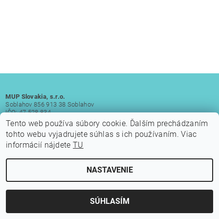
MUP Slovakia, s.r.o.
Soblahov 856 913 38 Soblahov
IČO: 47 528 834
DIČ: 2023951809
Tento web používa súbory cookie. Ďalším prechádzaním
IČ DPH: SK 2023951809
tohto webu vyjadrujete súhlas s ich používaním. Viac
informácií nájdete
TU
NASTAVENIE
Upraviť nastavenie cookies
2026 © Laminátové člny, všetky práva vyhradené
Vytvoril Shoptet
SÚHLASÍM