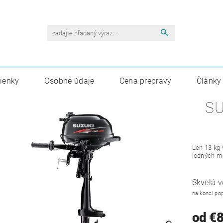
ienky
Osobné údaje
Cena prepravy
Články
Len 13 kg 
lodných m
Skvelá 
na konci pop
od €