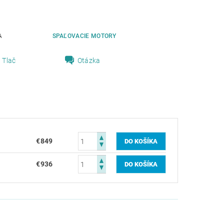
A
SPAĽOVACIE MOTORY
Tlač
Otázka
€849
€936