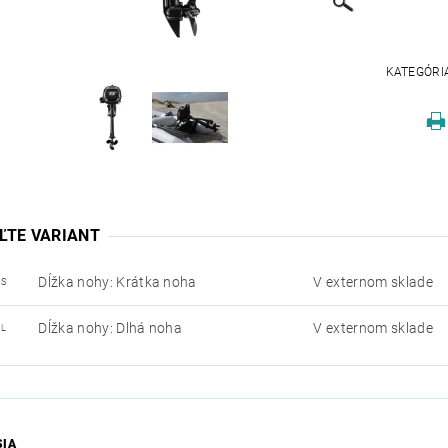
KATEGÓRI
ĽTE VARIANT
Dĺžka nohy: Krátka noha
V externom sklade
 S
Dĺžka nohy: Dlhá noha
V externom sklade
 L
SIA