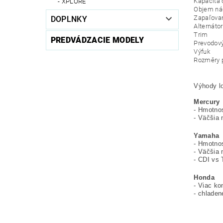
Kapacita 
XPLORE
Objem nád
Zapaľova
DOPLNKY
Alternátor
Trim
PREDVÁDZACIE MODELY
Prevodov
Výfuk
Rozměry p
Výhody l
Mercury
- Hmotno
- Väčšia n
Yamaha
- Hmotno
- Väčšia n
- CDI vs 
Honda
- Viac ko
- chlade