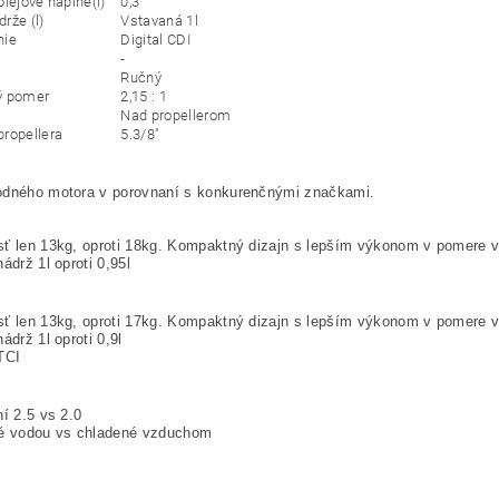
olejové náplne(l)
0,3
rže (l)
Vstavaná 1l
nie
Digital CDI
-
Ručný
ý pomer
2,15 : 1
Nad propellerom
ropellera
5.3/8"
odného motora v porovnaní s konkurenčnými značkami.
sť len 13kg, oproti 18kg. Kompaktný dizajn s lepším výkonom v pomere 
ádrž 1l oproti 0,95l
sť len 13kg, oproti 17kg. Kompaktný dizajn s lepším výkonom v pomere 
ádrž 1l oproti 0,9l
TCI
ní 2.5 vs 2.0
né vodou vs chladené vzduchom