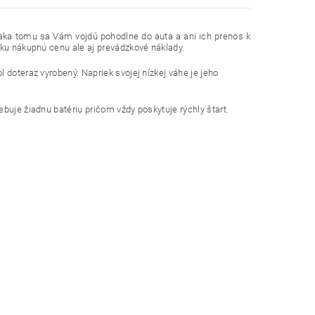
ďaka tomu sa Vám vojdú pohodlne do auta a ani ich prenos k
zku nákupnú cenu ale aj prevádzkové náklady.
 doteraz vyrobený. Napriek svojej nízkej váhe je jeho
buje žiadnu batériu pričom vždy poskytuje rýchly štart.