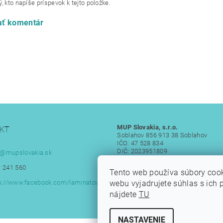
, kto napíše príspevok k tejto položke.
ať komentár
MUP Slovakia, s.r.o.
KT
Soblahov 856 913 38 Soblahov
IČO: 47 528 834
DIČ: 2023951809
@
mupslovakia.sk
IČ DPH: SK 2023951809
 241 560
Tento web používa súbory coo
webu vyjadrujete súhlas s ich 
s://www.facebook.com/laminatove
nájdete
TU
NASTAVENIE