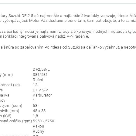
ory Suzuki DF 2.5 sú najmenšie a najľahšie štvortakty vo svojej triede. V
je vyčerpávajúci. Motor Vás dostane presne tam, kam potrebujete, a to za ní
vážiaci lodný motor je najľahším z rady 2,5 koňových lodných motorov aký bol
napríklad integrovaná palivová nádrž, V-N radenie.
ia šnúra so zapaľovaním Pointless od Suzuki sa dá ľahko vytiahnuť, a nepotre
DF2.5S/L
hy (mm)
381/531
Ruční
otnosť (kg)
13
ra
OHV 2-V
aliva
Karburátor
cov
1
 objem (ccm)
68
 zdvih (mm)
48 x 38
n (kW)
1,8
ovné otáčky (rpm)
5250 - 5750
Pákou
Ručný