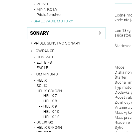
RHINO
MINN KOTA
Príslušenstvo
Lodné mot
vode nie 
SPAĽOVACIE MOTORY
Len 13kg 
SONARY
súčasťou 
PRÍSLUŠENSTVO SONARY
Štartovac
LOWRANCE
HDS PRO
ELITE FS
Model
EAGLE
Dĺžka no
HUMMINBIRD
Štartér
HELIX
Suchá hm
SOLIX
Typ moto
HELIX G3/G3N
Dodávka p
- HELIX 7
Počet val
- HELIX 8
Zdvihový
- HELIX 9
Vrtanie x
- HELIX 10
Max. výko
- HELIX 12
Max. prac
SOLIX G2
Riadenie
HELIX G4/G4N
Sytič