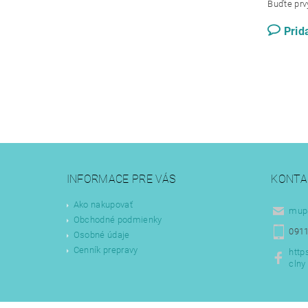
Buďte prvý
Prid
INFORMACE PRE VÁS
KONTA
Ako nakupovať
mup
Obchodné podmienky
0911
Osobné údaje
Cenník prepravy
http
clny