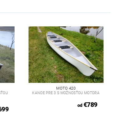
MOTO 420
SŤOU
KANOE PRE 3 S MOŽNOSŤOU MOTORA
€789
od
699