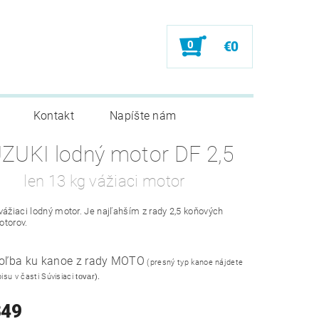
0
€0
Kontakt
Napíšte nám
SUZUKI lodný motor DF 2,5
len 13 kg vážiaci motor
vážiaci lodný motor. Je najľahším z rady 2,5 koňových
otorov.
voľba ku kanoe z rady MOTO
(presný typ kanoe nájdete
isu v časti Súvisiaci
tovar).
849