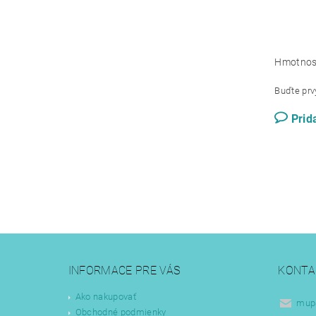
Hmotnos
Buďte prvý
Prid
INFORMACE PRE VÁS
KONTA
Ako nakupovať
mup
Obchodné podmienky