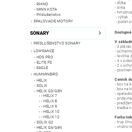
- dĺž
RHINO
- šír
MINN KOTA
- hmotno
Príslušenstvo
- výtl
SPAĽOVACIE MOTORY
- poče
Dostupné
SONARY
V základn
PRÍSLUŠENSTVO SONARY
- 3 pláva
LOWRANCE
- ochrann
- lavička
HDS PRO
- 4 x úväz
ELITE FS
- 2 x úchy
EAGLE
- zosilne
HUMMINBIRD
Cenník d
HELIX
- box na b
SOLIX
- box na b
HELIX G3/G3N
- ope
- HELIX 7
- prídav
- HELIX 8
- predĺže
- HELIX 9
- kladka
- HELIX 10
- HELIX 12
Farba lod
- trup čl
SOLIX G2
- vnútro 
HELIX G4/G4N