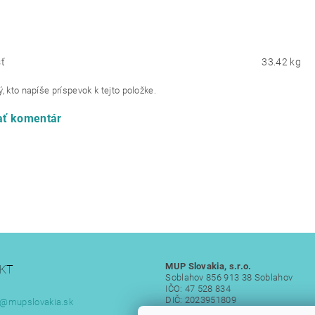
ť
33.42 kg
, kto napíše príspevok k tejto položke.
ať komentár
MUP Slovakia, s.r.o.
KT
Soblahov 856 913 38 Soblahov
IČO: 47 528 834
DIČ: 2023951809
@
mupslovakia.sk
IČ DPH: SK 2023951809