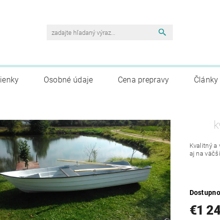
ienky
Osobné údaje
Cena prepravy
Články
k
Kvalitný a
aj na väčš
Dostupno
€1 2