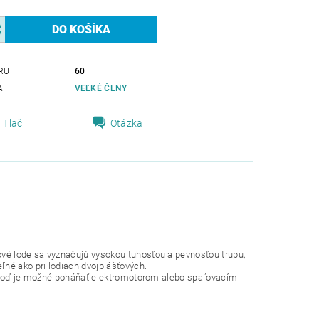
RU
60
A
VEĽKÉ ČLNY
Tlač
Otázka
vé lode sa vyznačujú vysokou tuhosťou a pevnosťou trupu,
ľné ako pri lodiach dvojplášťových.
ť. Loď je možné poháňať elektromotorom alebo spaľovacím