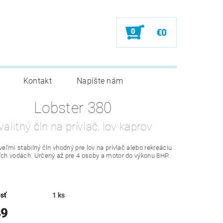
0
€0
Kontakt
Napíšte nám
Lobster 380
valitný čln na prívlač, lov kaprov
 veľmi stabilný čln vhodný pre lov na prívlač alebo rekreáciu
ích vodách. Určený až pre 4 osoby a motor do výkonu 8HP.
sť
1 ks
49