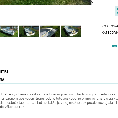
KÓD TOVA
KATEGÓRI
ETRE
SIA
ER je vyrobená zo sklolaminátu jednoplášťovou technológiou. Jednoplášťo
i prípadnom poškodení trupu lode je toto poškodenie omnoho ľahšie opravite
ľmi dobrú stabilitu na hladine, takže je v nej možné bez problémov aj stá
do výkonu 8 HP.
: