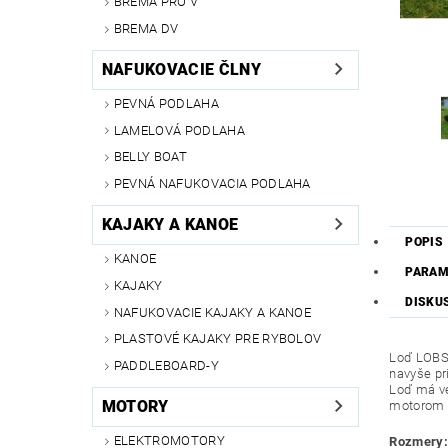
BREMA PRO V
BREMA DV
NAFUKOVACIE ČLNY
PEVNÁ PODLAHA
LAMELOVÁ PODLAHA
BELLY BOAT
PEVNÁ NAFUKOVACIA PODLAHA
KAJAKY A KANOE
POPIS
KANOE
PARAM
KAJAKY
DISKU
NAFUKOVACIE KAJAKY A KANOE
PLASTOVÉ KAJAKY PRE RYBOLOV
Loď LOBST
PADDLEBOARD-Y
navyše pr
Loď má ve
MOTORY
motorom 
ELEKTROMOTORY
Rozmery