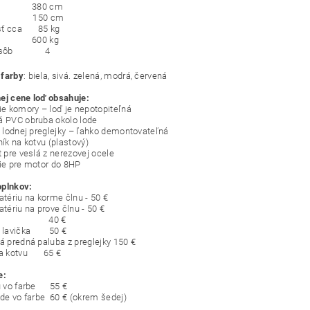
ka 380 cm
ka 150 cm
sť cca 85 kg
ak 600 kg
t osôb 4
 farby
: biela, sivá. zelená, modrá, červená
ej cene loď obsahuje:
cie komory – loď je nepotopiteľná
á PVC obruba okolo lode
 z lodnej preglejky – ľahko demontovateľná
ník na kotvu (plastový)
t pre veslá z nerezovej ocele
nie pre motor do 8HP
oplnkov:
atériu na korme člnu - 50 €
atériu na prove člnu - 50 €
radlo 40 €
ná lavička 50 €
ná predná paluba z preglejky 150 €
 na kotvu 65 €
e:
nu vo farbe 55 €
lode vo farbe 60 € (okrem šedej)