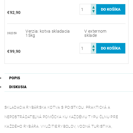
€92,90
Verzia: kotva skladacia
V externom
392059
15kg
sklade
€99,90
POPIS
DISKUSIA
SKLADACIA RYBÁRSKA KOTVA S POISTKOU. PRAKTICKÁ A
NEPOSTRÁDATEĽNÁ POMÔCKA KU KAŽDÉMU TYPU ČLNU PRE
KAŽDÉHO RYBÁRA. VYUŽITIE:RYBOLOV, VODNÁ TURISTIKA,