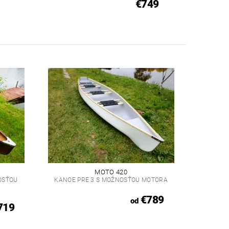
€749
MOTO 420
OSŤOU
KANOE PRE 3 S MOŽNOSŤOU MOTORA
€789
od
719