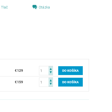
Tlač
Otázka
€129
€159