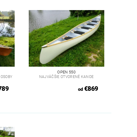
OPEN 550
 OSOBY
NAJVÄČŠIE OTVORENÉ KANOE
789
€869
od