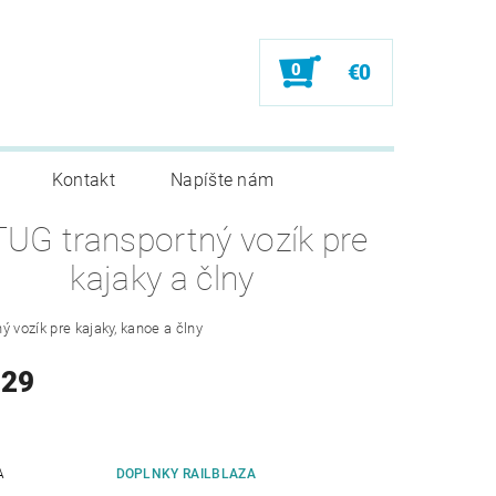
0
€0
Kontakt
Napíšte nám
TUG transportný vozík pre
kajaky a člny
ý vozík pre kajaky, kanoe a člny
129
A
DOPLNKY RAILBLAZA