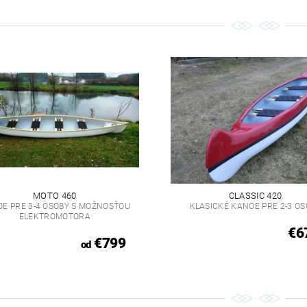
MOTO 460
CLASSIC 420
E PRE 3-4 OSOBY S MOŽNOSŤOU
KLASICKÉ KANOE PRE 2-3 OS
ELEKTROMOTORA
€6
€799
od