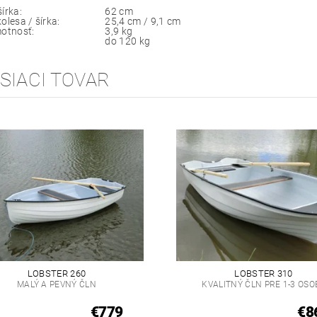
 šírka:
62 cm
r kolesa / šírka:
25,4 cm / 9,1 cm
otnosť:
3,9 kg
do 120 kg
SIACI TOVAR
LOBSTER 260
LOBSTER 310
MALÝ A PEVNÝ ČLN
KVALITNÝ ČLN PRE 1-3 OSO
€779
€8