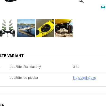
ĽTE VARIANT
použitie: štandardný
3 ks
A
použitie: do piesku
Na objednávku
SIA