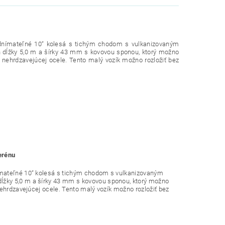
Odnímateľné 10“ kolesá s tichým chodom s vulkanizovaným
 dĺžky 5,0 m a šírky 43 mm s kovovou sponou, ktorý možno
z nehrdzavejúcej ocele. Tento malý vozík možno rozložiť bez
erénu
ímateľné 10“ kolesá s tichým chodom s vulkanizovaným
ĺžky 5,0 m a šírky 43 mm s kovovou sponou, ktorý možno
nehrdzavejúcej ocele. Tento malý vozík možno rozložiť bez