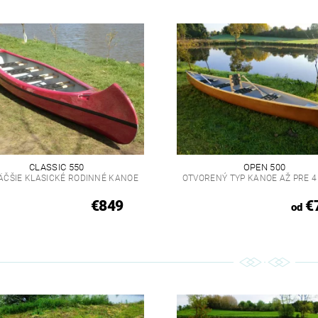
CLASSIC 550
OPEN 500
ÄČŠIE KLASICKÉ RODINNÉ KANOE
OTVORENÝ TYP KANOE AŽ PRE 4
€849
€
od