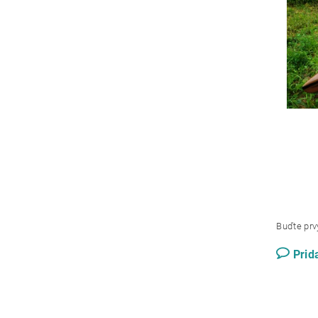
Buďte prvý
Prid