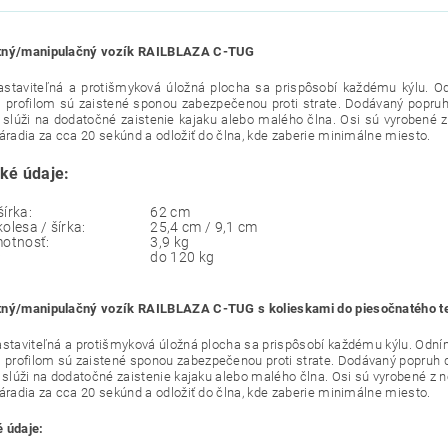
tný/manipulačný vozík RAILBLAZA C-TUG
astaviteľná a protišmyková úložná plocha sa prispôsobí každému kýlu. 
rofilom sú zaistené sponou zabezpečenou proti strate. Dodávaný popruh
, slúži na dodatočné zaistenie kajaku alebo malého člna. Osi sú vyrobené 
náradia za cca 20 sekúnd a odložiť do člna, kde zaberie minimálne miesto.
ké údaje:
á šírka:
62 cm
r kolesa / šírka:
25,4 cm / 9,1 cm
otnosť:
3,9 kg
:
do 120 kg
tný/manipulačný vozík RAILBLAZA C-TUG s kolieskami do piesočnatého t
astaviteľná a protišmyková úložná plocha sa prispôsobí každému kýlu. Odn
rofilom sú zaistené sponou zabezpečenou proti strate. Dodávaný popruh d
, slúži na dodatočné zaistenie kajaku alebo malého člna. Osi sú vyrobené z 
náradia za cca 20 sekúnd a odložiť do člna, kde zaberie minimálne miesto.
 údaje: