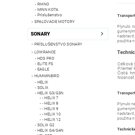
RHINO
MINN KOTA
Príslušenstvo
Transpor
SPAĽOVACIE MOTORY
Plynulo n
gumeným p
SONARY
nadstaviť
použitia 
PRÍSLUŠENSTVO SONARY
Technic
LOWRANCE
HDS PRO
Celkov
ELITE FS
Prieme
EAGLE
Čistá hm
HUMMINBIRD
Nosnosť
HELIX
SOLIX
HELIX G3/G3N
Transpor
- HELIX 7
- HELIX 8
Plynulo n
- HELIX 9
gumeným p
nadstaviť
- HELIX 10
použitia 
- HELIX 12
SOLIX G2
Technické
HELIX G4/G4N