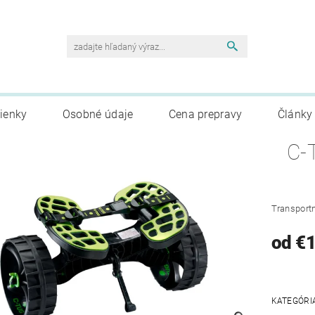
ienky
Osobné údaje
Cena prepravy
Články
C-
Transportn
od €
KATEGÓRI