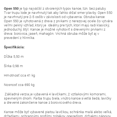
Open 550
je typ najväčší z otvorených typov kanoe, tzn. bez paluby.
Tvar trupu lode je navrhnutý tak aby ľahko držal smer plavby. Open 550
je navrhnutý pre 2-5 osôb v závislosti od vybavenia. Obruba kanoe
Open 550 je vyhotovená z dreva z prvkami z nerezovej ocele čo vytvára
veľmi pekný vzhľad, ktorý je ideálny pre tých, ktorí majú radi klasický,
jednoduchý, štýl. Kanoe je možné vyhotoviť s drevenými prvkami z
dreva: borovica, jaseň, mahagón. Vrchná obruba môže byť aj v
prevedení z hlinníka.
Špecifikácia:
Dĺžka 5,50 m
Šírka 0,98 m
Hmotnosť cca 41 kg
Nosnosť cca 690 kg
Základná verzia je vybavená 4 lavičkami, 2 vztlakovými komorami,
spevneným dnom. Farba trupu biela, vnútro kanoe svetlá šedá, lavičky
a drevené zakončenie kanoe z borovicového dreva.
Kanoe môže byť vybavené piatou lavičkou, schránka malá alebo veľká,
držadlami, ochrannými profilmi zobákov, operadlom, držiakmi nápojov,