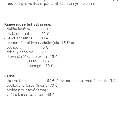
transportným vozíkom, pádlami, záchrannými vestami
Kanoe môže byť vybavené:
- ďalšia lavička 30 €
- malá schránka 20 €
- veľká schránka 30 €
- ochranné profily na zobáky (alu) 15 €/ks
- operadlá 40 €
- držiaky nápojov 8 €
- drevená rúčka: borovica 15 €
jaseň 17 €
mahagón 20 €
Farba:
- trup vo farbe 50 € (červená, zelená, modrá, hnedá, žltá)
- bodkovaná farba (fŕkaná) 70 €
- brokát (trblietavá farba) 90 €
- vnútro kanoe vo farbe 45 €