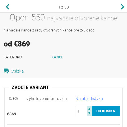
1
z 33
Open 550
najväčšie otvorené kanoe
Najväčšie kanoe z rady otvorených kanoe pre 2-5 osôb
od €869
KATEGÓRIA
KANOE
Otázka
ZVOĽTE VARIANT
vyhotovenie: borovica
Na objednávku
450/BOR
€869