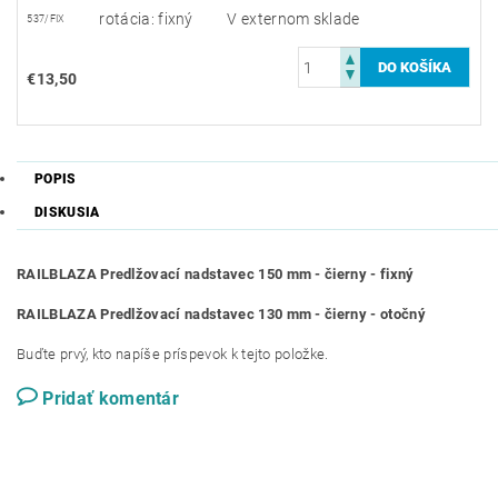
rotácia: fixný
V externom sklade
537/FIX
€13,50
POPIS
DISKUSIA
RAILBLAZA Predlžovací nadstavec 150 mm - čierny - fixný
RAILBLAZA Predlžovací nadstavec 130 mm - čierny - otočný
Buďte prvý, kto napíše príspevok k tejto položke.
Pridať komentár