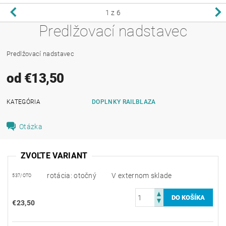
1
z 6
Predlžovací nadstavec
Predlžovací nadstavec
od €13,50
KATEGÓRIA
DOPLNKY RAILBLAZA
Otázka
ZVOĽTE VARIANT
rotácia: otočný
V externom sklade
537/OTO
€23,50