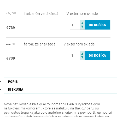
farba: červená/šedá
V externom sklade
474/CER
€739
farba: zelená/šedá
V externom sklade
474/ZEL
€739
POPIS
DISKUSIA
Nové nafukovacie kajaky Allroundmarin FLAIR s vysokotlakými
nafukovacími komorami, ktoré sa nafukujú na tlak 0,7 baru, sú
pevnosťou trupu kajaku porovnateľné s kajakmi s pevnou škrupinou pri
zachovaní malých transportných a skladovacích rozmerov. Ľahko sa