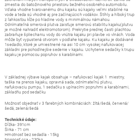
zmestia do batožinového priestoru bežného osobného automobilu.
Vďaka vhodne tvarovanému dnu kajaku sú kajaky veľmi stabilné na
vode a teda sú vhodné aj pre začínajúcich vodákov. Štíhly a hlboký trup
z ľahkosťou kĺže po hladine vody s minimálnou námahou.
Odnímateľná smerová plutva zaisťuje smerovú stabilitu kajaku(plutvu
je možné nahradiť elektromotorom). Prekrytie prednej časti plachtou
zabraňuje špliechaniu vody do vnútra kajaku pri plavbe vo vlnách. Voda
môže byť vypustená otvorom v podlahe kajaku. Ku kajaku je dodávané
1sedadlo, ktoré je umiestnené na asi 10 cm vysokej nafukovacej
základni pre pohodlnejšie sedenie v kajaku. Uchytenie sedačky k trupu
kajaku je pomocou popruhov s karabínami.
V základnej výbave kajak obsahuje – nafukovací kajak 1 miestny,
taška na prenos kajaku, opravná sada, odnímateľnú plutvu,
nafukovaciu pumpu, 1 sedačku s upínacími popruhmi a karabínami,
základňu pod sedačku
Možnosť objednať v 3 farebných kombináciách: žltá/šedá, červená/
šedá, zelená/šedá
Technické údaje:
Dĺžka- 391cm
Šírka - 71 cm
Hmotnosť bez sedadla - 15kg
Nosnosť cca - 230kg