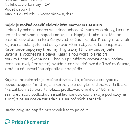
Nafukovacie komory - 2+1
Počet osôb - 1
Max. tlak vzduchu v komorách - 0,7bar
Kajak je možné osadiť elektrickým motorom LAGOON
Elektrický pohon Lagoon sa jednoducho vloží namiesto plutvy, ktorá je
umiestnená vzadu zospodu na kajaku. Napájací kábel k batérii sa
prestrčí cez otvor na to určenýv zadnej časti kajaku. Pred tým vo vnútri
kajaku nainštalujete hadicu vysokú 70mm aby sa kábel prispôsobil.
Kábel bude pripojený k jedinej 4 kg ťažkej líthium-iónovej batérii.
Batéria ja vodotesná a pláva. Kajak s ňou vydrží plávať pri
maximálnom výkone cca 1 hodinu pri nižšom výkone cca 3 hodiny.
Rýchlosť jazdy (len vpred) ovládate cez bezdrótové diaľkové ovládanie,
ktoré sa dá upevniť na zápästie alebo pádlo.
Kajak allroundmarin je možné dovybaviť aj súpravou pre rybolov
pozostávajúcej 1m dlhej alu konzoly pre uchytenie držiakov Railblaza,
4ks základní starport Railblaza, predlžovacieho dielu 150mm,
samolepiacou podložkou sa základňou quickport, ako ja podložky na
suchý zips na doske zariadenia a na bočných stenách
Buďte prvý, kto napíše príspevok k tejto položke.
Pridať komentár