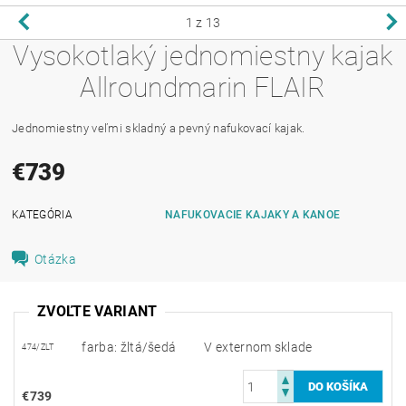
1
z 13
Vysokotlaký jednomiestny kajak
Allroundmarin FLAIR
Jednomiestny veľmi skladný a pevný nafukovací kajak.
€739
KATEGÓRIA
NAFUKOVACIE KAJAKY A KANOE
Otázka
ZVOĽTE VARIANT
farba: žltá/šedá
V externom sklade
474/ZLT
€739