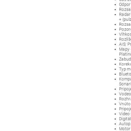
Odpor
Rozsah
Radar
+ (pu
Rozsah
Pozoro
Vlhkos
Rozlíš
AIS: P
Mapy 
Platin
Zabud
Korek
Typ m
Blueto
Kompa
SonarH
Pripoj
Vodeod
Rozhra
Vnútor
Pripoj
Video:
Digitá
Autopi
Motor