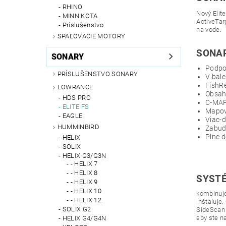
RHINO
Nový Elit
MINN KOTA
ActiveTar
Príslušenstvo
na vode.
SPAĽOVACIE MOTORY
SONAR
SONARY
Podpo
PRÍSLUŠENSTVO SONARY
V bale
FishR
LOWRANCE
Obsah
HDS PRO
C-MAP
ELITE FS
Mapov
EAGLE
Viac-
HUMMINBIRD
Zabud
Plne d
HELIX
SOLIX
HELIX G3/G3N
- HELIX 7
- HELIX 8
SYSTÉ
- HELIX 9
- HELIX 10
kombinuje
- HELIX 12
inštaluje
SOLIX G2
SideScan 
aby ste na
HELIX G4/G4N