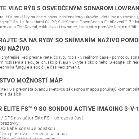
TE VIAC RÝB S OSVEDČENÝM SONAROM LOWRA
i reliéf a prekážky na dne s novou zdokonalenou úrovňou detailov a v rozsahu
aging™ 3 v 1 s funkciami CHIRP, SideScan a DownScan s FishReveal™. Získ
razovke s FishReveal, exkluzívou Lowrance, ktorá vám pomôže ľahko odlíšiť
AJTE SA NA RYBY SO SNÍMANÍM NAŽIVO POMO
RU NAŽIVO
y chytrejšie, keď presne viete, čo ryby robia - v reálnom čase - pomocou son
 rozlíšení a sledujte ich, ako plávajú v úkryte a okolo neho. Sledujte ich r
echnika funguje alebo či je čas veci zmeniť.
STVO MOŽNOSTÍ MÁP
Elite FS s predinštalovanou svetovou základnou mapou ponúkajú kompatibili
® a ďalších.
 ELITE FS™ 9 SO SONDOU ACTIVE IMAGING 3-V-
/ GPS navigátor Elite FS – obrazová časť
obrazovky
cí kábel sonaru s poistkou
žna plastová U konzola na sonar