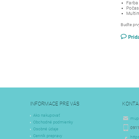
Farba 
Počasi
Multi
Buďte prvý
Prid
INFORMACE PRE VÁS
KONTA
Ako nakupovať
mup
Obchodné podmienky
0911
Osobné údaje
Cenník prepravy
http