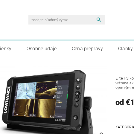
ienky
Osobné údaje
Cena prepravy
Články
Elite FS k
vrátane ak
vysokým ro
od €
KATEGÓRI