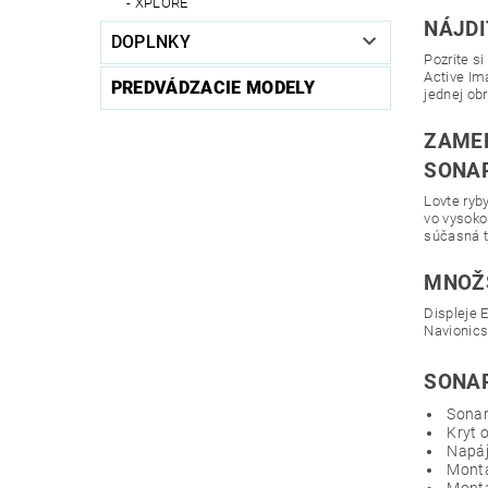
XPLORE
NÁJDI
DOPLNKY
Pozrite s
Active Im
PREDVÁDZACIE MODELY
jednej ob
ZAMER
SONA
Lovte ryb
vo vysokom
súčasná t
MNOŽ
Displeje 
Navionics
SONAR
Sonar 
Kryt 
Napája
Montá