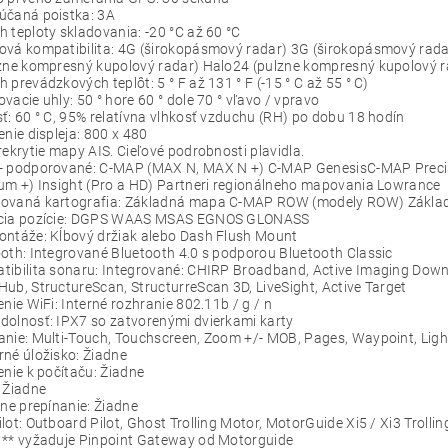
účaná poistka: 3A
 teploty skladovania: -20 °C až 60 °C
ová kompatibilita: 4G (širokopásmový radar) 3G (širokopásmový rad
lzne kompresný kupolový radar) Halo24 (pulzne kompresný kupolový r
 prevádzkových teplôt: 5 ° F až 131 ° F (-15 ° C až 55 ° C)
vacie uhly: 50 ° hore 60 ° dole 70 ° vľavo / vpravo
ť: 60 ° C, 95% relatívna vlhkosť vzduchu (RH) po dobu 18 hodín
enie displeja: 800 x 480
rekrytie mapy AIS. Cieľové podrobnosti plavidla.
- podporované: C-MAP (MAX N, MAX N +) C-MAP GenesisC-MAP Precis
um +) Insight (Pro a HD) Partneri regionálneho mapovania Lowrance
ovaná kartografia: Základná mapa C-MAP ROW (modely ROW) Základ
cia pozície: DGPS WAAS MSAS EGNOS GLONASS
ontáže: Kĺbový držiak alebo Dash Flush Mount
oth: Integrované Bluetooth 4.0 s podporou Bluetooth Classic
tibilita sonaru: Integrované: CHIRP Broadband, Active Imaging Down
ub, StructureScan, StructurreScan 3D, LiveSight, Active Target
enie WiFi: Interné rozhranie 802.11b / g / n
olnosť: IPX7 so zatvorenými dvierkami karty
nie: Multi-Touch, Touchscreen, Zoom +/- MOB, Pages, Waypoint, Ligh
né úložisko: Žiadne
enie k počítaču: Žiadne
 Žiadne
lne prepínanie: Žiadne
lot: Outboard Pilot, Ghost Trolling Motor, MotorGuide Xi5 / Xi3 Trollin
 ** vyžaduje Pinpoint Gateway od Motorguide