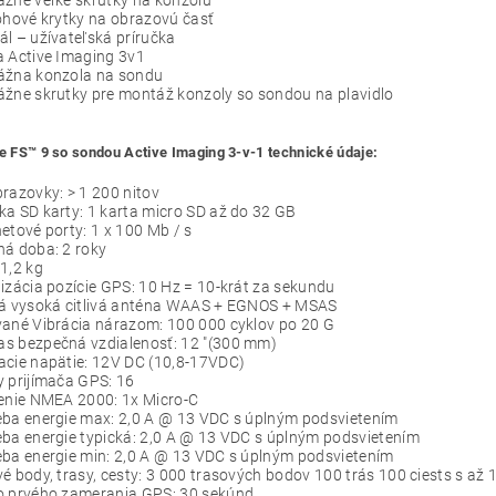
žne veľké skrutky na konzolu
ohové krytky na obrazovú časť
l – užívateľská príručka
 Active Imaging 3v1
žna konzola na sondu
žne skrutky pre montáž konzoly so sondou na plavidlo
te FS™ 9 so sondou Active Imaging 3-v-1 technické údaje:
razovky: > 1 200 nitov
a SD karty: 1 karta micro SD až do 32 GB
etové porty: 1 x 100 Mb / s
ná doba: 2 roky
1,2 kg
izácia pozície GPS: 10 Hz = 10-krát za sekundu
ná vysoká citlivá anténa WAAS + EGNOS + MSAS
vané Vibrácia nárazom: 100 000 cyklov po 20 G
s bezpečná vzdialenosť: 12 "(300 mm)
acie napätie: 12V DC (10,8-17VDC)
 prijímača GPS: 16
jenie NMEA 2000: 1x Micro-C
eba energie max: 2,0 A @ 13 VDC s úplným podsvietením
ba energie typická: 2,0 A @ 13 VDC s úplným podsvietením
eba energie min: 2,0 A @ 13 VDC s úplným podsvietením
é body, trasy, cesty: 3 000 trasových bodov 100 trás 100 ciests s až
o prvého zamerania GPS: 30 sekúnd