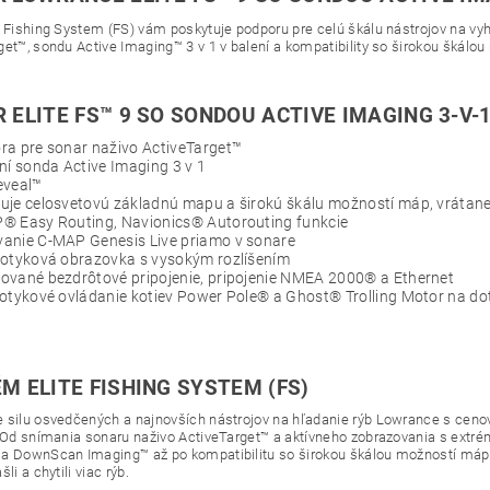
e Fishing System (FS) vám poskytuje podporu pre celú škálu nástrojov na vy
get™, sondu Active Imaging™ 3 v 1 v balení a kompatibility so širokou škálo
 ELITE FS™ 9 SO SONDOU ACTIVE IMAGING 3-V-1
ra pre sonar naživo ActiveTarget™
ní sonda Active Imaging 3 v 1
eveal™
uje celosvetovú základnú mapu a širokú škálu možností máp, vrátane
® Easy Routing, Navionics® Autorouting funkcie
anie C-MAP Genesis Live priamo v sonare
dotyková obrazovka s vysokým rozlíšením
ované bezdrôtové pripojenie, pripojenie NMEA 2000® a Ethernet
otykové ovládanie kotiev Power Pole® a Ghost® Trolling Motor na d
M ELITE FISHING SYSTEM (FS)
 silu osvedčených a najnovších nástrojov na hľadanie rýb Lowrance s cenov
. Od snímania sonaru naživo ActiveTarget™ a aktívneho zobrazovania s ext
a DownScan Imaging™ až po kompatibilitu so širokou škálou možností máp vá
šli a chytili viac rýb.