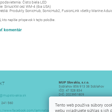
podsvietenia: Čisto biela LED
e: SiriusXM cez WM-4 (iba USA)
médiá: Produkty SonicHub, SonicHub2, FusionLink všetky Marine Adu
, kto napíše príspevok k tejto položke.
ať komentár
MUP Slovakia, s.r.o.
KT
Soblahov 856 913 38 Soblahov
IČO: 47 528 834
DIČ: 2023951809
@
mupslovakia.sk
IČ DPH: SK 2023951809
 241 560
Tento web používa súbory coo
webu vyjadrujete súhlas s ich 
s://www.facebook.com/laminatove