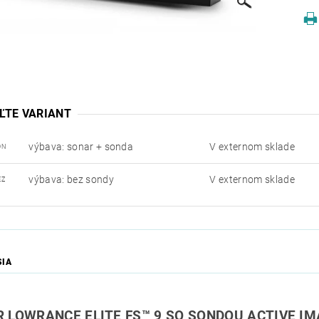
ĽTE VARIANT
výbava: sonar + sonda
V externom sklade
ON
výbava: bez sondy
V externom sklade
EZ
SIA
 LOWRANCE ELITE FS™ 9 SO SONDOU ACTIVE IM