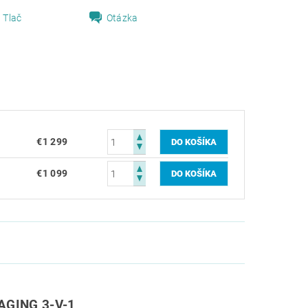
Tlač
Otázka
€1 299
€1 099
AGING 3-V-1