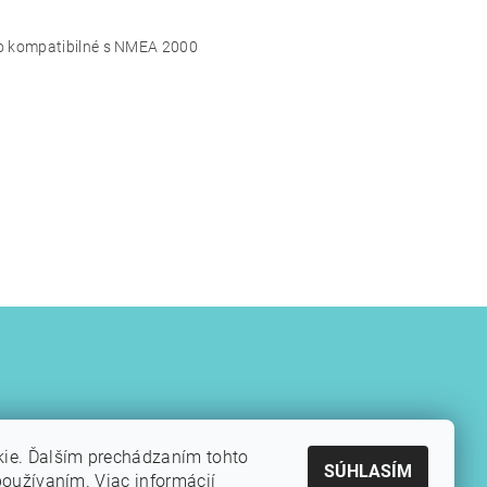
io kompatibilné s NMEA 2000
kie. Ďalším prechádzaním tohto
SÚHLASÍM
používaním. Viac informácií