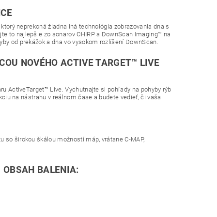
NCE
, ktorý neprekoná žiadna iná technológia zobrazovania dna s
ajte to najlepšie zo sonarov CHIRP a DownScan Imaging™ na
 ryby od prekážok a dna vo vysokom rozlíšení DownScan.
COU NOVÉHO ACTIVE TARGET™ LIVE
aru ActiveTarget™ Live. Vychutnajte si pohľady na pohyby rýb
eakciu na nástrahu v reálnom čase a budete vedieť, či vaša
tu so širokou škálou možností máp, vrátane C-MAP,
1 OBSAH BALENIA: