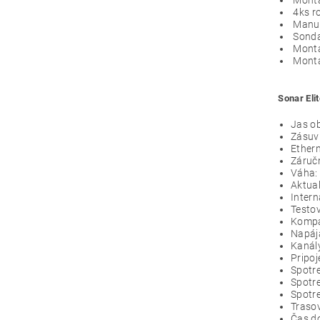
Montá
4ks r
Manuá
Sonda
Montá
Montá
Sonar Eli
Jas ob
Zásuvk
Ethern
Záruč
Váha: 
Aktual
Inter
Testo
Kompa
Napáj
Kanály
Pripo
Spotr
Spotre
Spotr
Trasov
Čas d