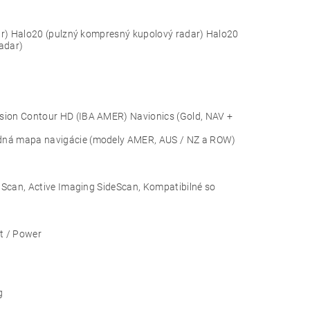
ar) Halo20 (pulzný kompresný kupolový radar) Halo20
adar)
ion Contour HD (IBA AMER) Navionics (Gold, NAV +
ná mapa navigácie (modely AMER, AUS / NZ a ROW)
Scan, Active Imaging SideScan, Kompatibilné so
t / Power
g