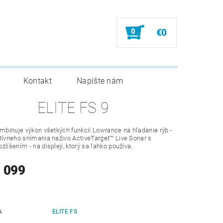
0
€0
Kontakt
Napíšte nám
ELITE FS 9
ombinuje výkon všetkých funkcií Lowrance na hľadanie rýb -
tívneho snímania naživo ActiveTarget™ Live Sonar s
zlíšením - na displeji, ktorý sa ľahko používa.
1 099
A
ELITE FS