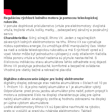
Reguláciou rýchlosti lodného motora je pomocou teleskopickej
rukoväte.
V ponuke doplnkové príslušenstvo (vrtule pre elektromotory: dvojlistá
vrtuľa, trojlistá vrtuľa, kolíky, matky,.., zabezpečený záručný a pozáručný
servis
Charakteristika:
Silný, silnejší, Rhino VX. Jeden z najsilnejších
závesných lodných elektromotorov na trhu. Rhino VX sa vyznačuje
nízkou spotrebou energie, čo umožňuje dlhší manipulačný čas. Motor
sa riadi a ovláda teleskopickou rukoväťou a má 5 rýchlostí vpred a 2
vzad. Motor môže byť jednoducho vyklopený z vody stlačením tlačidla.
Hĺbka ponoru vrtule a tuhosť riadenia sú plynule nastaviteľné. S
číslicovou indikáciou stavu akumulátora ľahko odhadnete svoj dojazd.
Rhino VX poskytuje jednoduché, komfortné a bezpečné ovládanie.
Vhodné pre všetky bežné a rekreačné plavidlá.
Digitálne zobrazovanie údajov pre lodný elektromotor
digitálny displej zobrazuje stav nabitia akumulátora v číslach od 10 po
1. Pričom 10 - 8 je plno nabitý akumulátor a 1 je akumulátor vybitý.
Odporúčanie: pred prvou jazdou akumulátor plno nabiť, potom pripojiť k
motoru a zobrazené číslo na displeji charakterizuje údaj pre úplne
nabitý akumulátor. Analogicky zistíte aj hodnotu zobrazenú na displeji
pri úplne vybitom akumulátore.
Lodné elektromotory Rhino VX sú špeciálne navrhnuté na rybolov,
preto si vyslúžili aj prezývku rybárske elektromotory. Taktiež