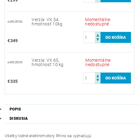
€299
Verzia: VX 54,
Momentálne
449925054
hmotnosť 10kg
nedostupné
€349
Verzia: VX 65,
Momentálne
449925065
hmotnosť 10 kg
nedostupné
€335
POPIS
DISKUSIA
Všetky lodné elektromotory Rhino sa vyznačujú: