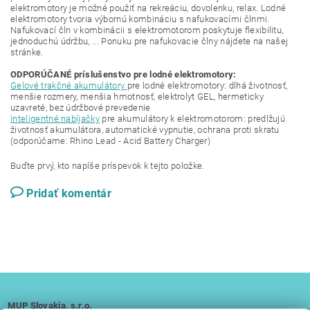
elektromotory je možné použiť na rekreáciu, dovolenku, relax. Lodné
elektromotory tvoria výbornú kombináciu s nafukovacími člnmi.
Nafukovací čln v kombinácii s elektromotorom poskytuje flexibilitu,
jednoduchú údržbu, ... Ponuku pre nafukovacie člny nájdete na našej
stránke.
ODPORÚČANÉ príslušenstvo pre lodné elektromotory:
Gelové trakčné akumulátory
pre lodné elektromotory: dlhá životnosť,
menšie rozmery, menšia hmotnosť, elektrolyt GEL, hermeticky
uzavreté, bez údržbové prevedenie
Inteligentné nabíjačky
pre akumulátory k elektromotorom: predlžujú
životnosť akumulátora, automatické vypnutie, ochrana proti skratu
(odporúčame: Rhino Lead - Acid Battery Charger)
Buďte prvý, kto napíše príspevok k tejto položke.
Pridať komentár
MUP Slovakia, s.r.o.