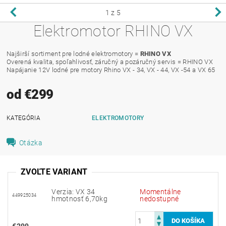
1
z 5
Elektromotor RHINO VX
Najširší sortiment pre lodné elektromotory =
RHINO VX
Overená kvalita, spoľahlivosť, záručný a pozáručný servis = RHINO VX
Napájanie 12V lodné pre motory Rhino VX - 34, VX - 44, VX -54 a VX 65
od €299
KATEGÓRIA
ELEKTROMOTORY
Otázka
ZVOĽTE VARIANT
Verzia: VX 34
Momentálne
449925034
hmotnosť 6,70kg
nedostupné