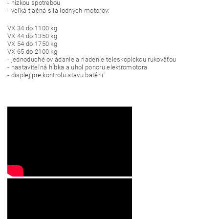
- nízkou spotrebou
- veľká tlačná sila lodných motorov:
VX 34 do 1100 kg
VX 44 do 1350 kg
VX 54 do 1750 kg
VX 65 do 2100 kg
- jednoduché ovládanie a riadenie teleskopickou rukoväťou
- nastaviteľná hĺbka a uhol ponoru elektromotora
- displej pre kontrolu stavu batérii