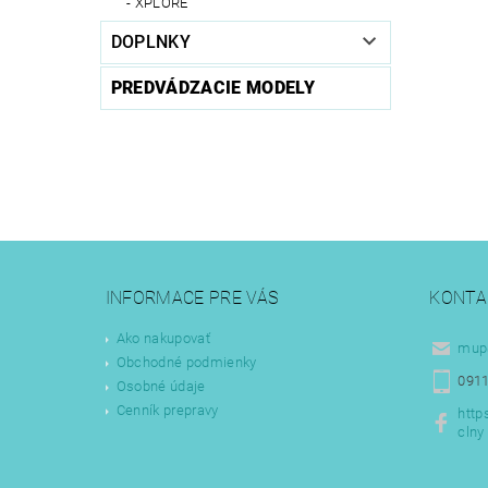
XPLORE
DOPLNKY
PREDVÁDZACIE MODELY
INFORMACE PRE VÁS
KONTA
Ako nakupovať
mup
Obchodné podmienky
0911
Osobné údaje
Cenník prepravy
http
clny