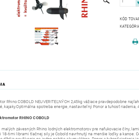
KÓD TOVA
KATEGÓRI
SIA
tor Rhino COBOLD NEUVERITEĽNÝCH 2,45kg vážiace pravdepodobne najľahšie
, kajaky.Optimálna spotreba energie, nastaviteľný Ponor a tuhosť riadenia, 4
ektromotor RHINO COBOLD
 malých závesných Rhino lodných elektromotorov pre nafukovacie člny, laminá
i 18-timi librami tlačnej sily je Cobold navrhnutý na menšie loďky a kanoe. 
re dlhšie používanie na jedno nabitie akumulátora. Ponor a tuhosť riadenia je