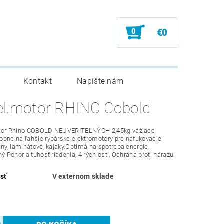
0
€0
Kontakt
Napíšte nám
el.motor RHINO Cobold
tor Rhino COBOLD NEUVERITEĽNÝCH 2,45kg vážiace
bne najľahšie rybárske elektromotory pre nafukovacie
lny, laminátové, kajaky.Optimálna spotreba energie,
ný Ponor a tuhosť riadenia, 4 rýchlosti, Ochrana proti nárazu.
sť
V externom sklade