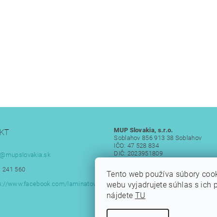
MUP Slovakia, s.r.o.
KT
Soblahov 856 913 38 Soblahov
IČO: 47 528 834
DIČ: 2023951809
@
mupslovakia.sk
IČ DPH: SK 2023951809
 241 560
Tento web používa súbory coo
webu vyjadrujete súhlas s ich 
s://www.facebook.com/laminatove
nájdete
TU