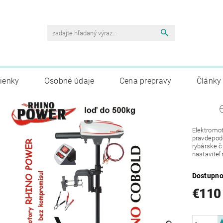
ienky
Osobné údaje
Cena prepravy
Články
Elektromo
pravdepodo
rybárske č
nastaviteľ
Dostupno
€110