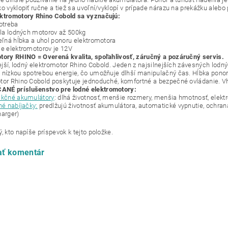
o vyklopiť ručne a tiež sa uvoľní/vyklopí v prípade nárazu na prekážku alebo 
ktromotory Rhino Cobold sa vyznačujú:
potreba
sila lodných motorov až 500kg
teľná hĺbka a uhol ponoru elektromotora
ie elektromotorov je 12V
tory RHINO = Overená kvalita, spoľahlivosť, záručný a pozáručný servis.
nejší, lodný elektromotor Rhino Cobold. Jeden z najsilnejších závesných lodn
 nízkou spotrebou energie, čo umožňuje dlhší manipulačný čas. Hĺbka ponoru 
tor Rhino Cobold poskytuje jednoduché, komfortné a bezpečné ovládanie. Vh
NÉ príslušenstvo pre lodné elektromotory:
akčné akumulátory
: dlhá životnosť, menšie rozmery, menšia hmotnosť, elekt
né nabíjačky:
predlžujú životnosť akumulátora, automatické vypnutie, ochran
harger)
, kto napíše príspevok k tejto položke.
ať komentár