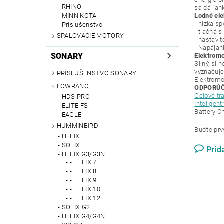
RHINO
sa dá ľahk
MINN KOTA
Lodné ele
- nízka s
Príslušenstvo
- tlačná 
SPAĽOVACIE MOTORY
- nastavi
- Napájan
SONARY
Elektromo
Silný, sil
vyznačuje
PRÍSLUŠENSTVO SONARY
Elektromo
LOWRANCE
ODPORÚČA
Gelové tr
HDS PRO
Inteligent
ELITE FS
Battery C
EAGLE
HUMMINBIRD
Buďte prvý
HELIX
SOLIX
Prid
HELIX G3/G3N
- HELIX 7
- HELIX 8
- HELIX 9
- HELIX 10
- HELIX 12
SOLIX G2
HELIX G4/G4N