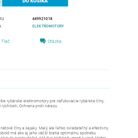
RU
449921018
A
ELEKTROMOTORY
Tlač
Otázka
 rybárske elektromotory pre nafukovacie rybárske člny,
 rýchlosti, Ochrana proti nárazu.
tové člny a kajaky. Malý, ale ľahko ovládateľný a efektívny.
Cobold má ako aj jeho väčší bratia optimálnu spotrebu
 plynule nastaviteľná. Má dve rýchlosti vpred a vzad. Motor