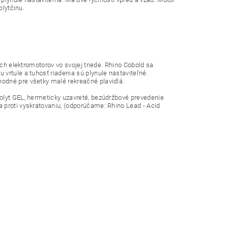
plytčinu.
ých elektromotorov vo svojej triede. Rhino Cobold sa
vrtule a tuhosť riadenia sú plynule nastaviteľné.
odné pre všetky malé rekreačné plavidlá.
rolyt GEL, hermeticky uzavreté, bezúdržbové prevedenie
a proti vyskratovaniu, (odporúčame: Rhino Lead - Acid