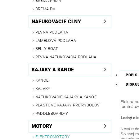
BREMA PRO V
BREMA DV
NAFUKOVACIE ČLNY
PEVNÁ PODLAHA
LAMELOVÁ PODLAHA
BELLY BOAT
PEVNÁ NAFUKOVACIA PODLAHA
KAJAKY A KANOE
POPIS
KANOE
DISKU
KAJAKY
NAFUKOVACIE KAJAKY A KANOE
Elektromo
PLASTOVÉ KAJAKY PRE RYBOLOV
laminátové
PADDLEBOARD-Y
Lodný el
MOTORY
Nová rada
So svojim
ELEKTROMOTORY
energie p