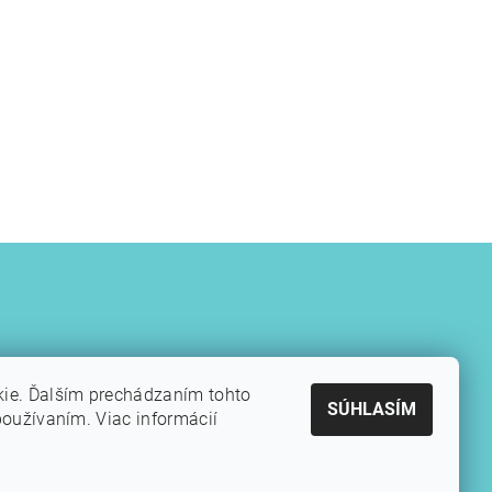
kie. Ďalším prechádzaním tohto
SÚHLASÍM
používaním. Viac informácií