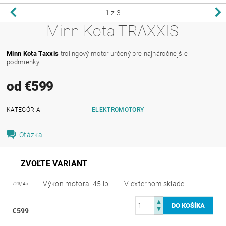
1
z 3
Minn Kota TRAXXIS
Minn Kota Taxxis
trolingový motor určený pre najnáročnejšie
podmienky.
od €599
KATEGÓRIA
ELEKTROMOTORY
Otázka
ZVOĽTE VARIANT
Výkon motora: 45 lb
V externom sklade
723/45
€599