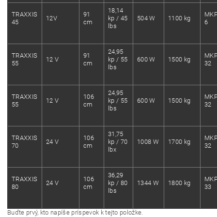
18,14
TRAXXIS
91
MKP
12V
kp / 45
504 W
1100 kg
45
cm
6
lbs
24,95
TRAXXIS
91
MKP
12 V
kp / 55
600 W
1500 kg
55
cm
32
lbs
24,95
TRAXXIS
106
MKP
12 V
kp / 55
600 W
1500 kg
55
cm
32
lbs
31,75
TRAXXIS
106
MKP
24 V
kp / 70
1008 W
1700 kg
70
cm
32
lbx
36,29
TRAXXIS
106
MKP
24 V
kp / 80
1344 W
1800 kg
80
cm
33
lbs
Buďte prvý, kto napíše príspevok k tejto položke.