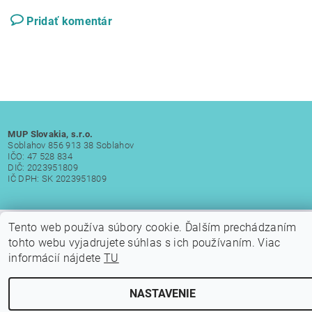
Pridať komentár
MUP Slovakia, s.r.o.
Soblahov 856 913 38 Soblahov
IČO: 47 528 834
DIČ: 2023951809
IČ DPH: SK 2023951809
Tento web používa súbory cookie. Ďalším prechádzaním
Upraviť nastavenie cookies
2026 © Laminátové člny, všetky práva vyhradené
tohto webu vyjadrujete súhlas s ich používaním. Viac
informácií nájdete
TU
Vytvoril Shoptet
NASTAVENIE