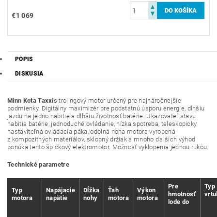
€1 069
POPIS
DISKUSIA
Minn Kota Taxxis
trolingový motor určený pre najnáročnejšie
podmienky. Digitálny maximizér pre podstatnú úsporu energie, dlhšiu
jazdu na jedno nabitie a dlhšiu životnosť batérie. Ukazovateľ stavu
nabitia batérie, jednoduché ovládanie, nízka spotreba, teleskopicky
nastaviteľná ovládacia páka, odolná noha motora vyrobená
z kompozitných materiálov, sklopný držiak a mnoho ďalších výhod
ponúka tento špičkový elektromotor. Možnosť vyklopenia jednou rukou.
Technické parametre
Pre
Typ
Typ
Napájacie
Dĺžka
Ťah
Výkon
hmotnosť
vrtu
motora
napätie
nohy
motora
motora
lode do