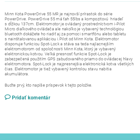
Minn Kota PowerDrive 55 MR je najnovší prírastok do série
PowerDrive. PowerDrive 55 má ťah 55lbs a kompozitovú hriadeľ
s dĺžkou 137cm. Elektromotor je ovládaný prostredníctvom i-Pilot
Micro diaľkového ovládača ale nakoľko je vybavený technológiou
bluetooth dokážete ho riadiť aj za pomoci smartfónu alebo tabletu
s nainštalovanou aplikáciou i.Pilot od Minn Kota. Elektromotor
disponuje funkciou Spot-Lock a stáva sa teda najlacnejším
elektromotorom od spoločnosti Minn Kota, ktorý je vybavený
elektronickou kotvou. Veľká presnosť funkcie Spot-Lock je
zabezpečená použitím GPS zabudovaného priamo do ovládacej hlavy
elektromotora. Spot-Lock je najpresnejšia elektronická kotva všetkých
čias. Elektromotor je tiež vybavený kontrolou stavu nabitia
akumulátora.
Buďte prvý, kto napíše príspevok k tejto položke.
Pridať komentár