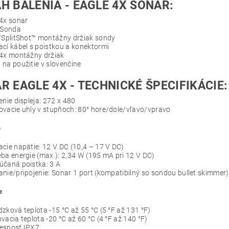
H BALENIA - EAGLE 4X SONAR:
4x sonar
 Sonda
/SplitShot™ montážny držiak sondy
cí kábel s poistkou a konektormi
 4x montážny držiak
na použitie v slovenčine
R EAGLE 4X - TECHNICKÉ ŠPECIFIKÁCIE:
enie displeja: 272 x 480
vacie uhly v stupňoch: 80° hore/dole/vľavo/vpravo
é
cie napätie: 12 V DC (10,4 – 17 V DC)
ba energie (max.): 2,34 W (195 mA pri 12 V DC)
účaná poistka: 3 A
nie/pripojenie: Sonar 1 port (kompatibilný so sondou bullet skimmer)
e
zková teplota -15 °C až 55 °C (5 °F až 131 °F)
vacia teplota -20 °C až 60 °C (4 °F až 140 °F)
esnosť IPX7