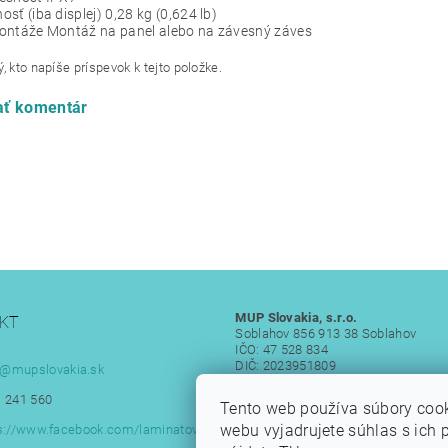
sť (iba displej) 0,28 kg (0,624 lb)
ontáže Montáž na panel alebo na závesný záves
, kto napíše príspevok k tejto položke.
ať komentár
MUP Slovakia, s.r.o.
KT
Soblahov 856 913 38 Soblahov
IČO: 47 528 834
DIČ: 2023951809
@
mupslovakia.sk
IČ DPH: SK 2023951809
 241 560
Tento web používa súbory coo
webu vyjadrujete súhlas s ich 
s://www.facebook.com/laminatove