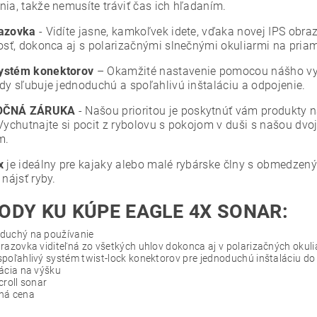
nia, takže nemusíte tráviť čas ich hľadaním.
razovka
- Vidíte jasne, kamkoľvek idete, vďaka novej IPS obraz
nosť, dokonca aj s polarizačnými slnečnými okuliarmi na pri
ystém konektorov
– Okamžité nastavenie pomocou nášho vy
ždy sľubuje jednoduchú a spoľahlivú inštaláciu a odpojenie.
OČNÁ ZÁRUKA
- Našou prioritou je poskytnúť vám produkty na
 Vychutnajte si pocit z rybolovu s pokojom v duši s našou d
m.
x
je ideálny pre kajaky alebo malé rybárske člny s obmedze
 nájsť ryby.
ODY KU KÚPE EAGLE 4X SONAR:
duchý na používanie
razovka viditeľná zo všetkých uhlov dokonca aj v polarizačných okul
poľahlivý systém twist-lock konektorov pre jednoduchú inštaláciu do
ácia na výšku
croll sonar
ná cena