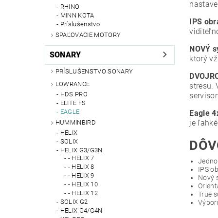
nastave
RHINO
MINN KOTA
IPS ob
Príslušenstvo
viditeľ
SPAĽOVACIE MOTORY
NOVÝ s
SONARY
ktorý v
PRÍSLUŠENSTVO SONARY
DVOJR
LOWRANCE
stresu.
HDS PRO
serviso
ELITE FS
EAGLE
Eagle 4
je ľahké
HUMMINBIRD
HELIX
SOLIX
DÔV
HELIX G3/G3N
- HELIX 7
Jedno
- HELIX 8
IPS ob
- HELIX 9
Nový s
- HELIX 10
Orient
- HELIX 12
True s
SOLIX G2
Výbor
HELIX G4/G4N