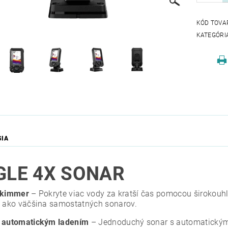
KÓD TOVA
KATEGÓRI
SIA
GLE 4X SONAR
Skimmer
– Pokryte viac vody za kratší čas pomocou širokouh
e ako väčšina samostatných sonarov.
 automatickým ladením
– Jednoduchý sonar s automatickým