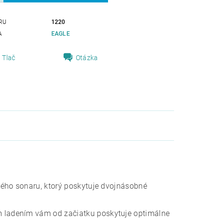
RU
1220
A
EAGLE
Tlač
Otázka
lého sonaru, ktorý poskytuje dvojnásobné
 ladením vám od začiatku poskytuje optimálne