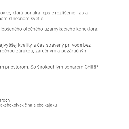
ovke, ktorá ponúka lepšie rozlíšenie, jas a
amom slnečnom svetle.
lepšeného otočného uzamykacieho konektora,
jvyššej kvality a čas strávený pri vode bez
vojročnou zárukou, záručným a pozáručným
ným priestorom. So širokouhlým sonarom CHIRP
iaroch
 akéhokoľvek člna alebo kajaku