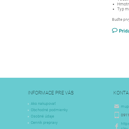
Hmotno
Typ m
Buďte prvý
Prid
INFORMACE PRE VÁS
KONTA
Ako nakupovať
mup
Obchodné podmienky
0911
Osobné údaje
Cenník prepravy
http
clny