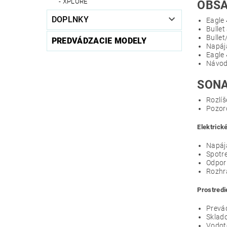
XPLORE
OBSA
DOPLNKY
Eagle 
Bullet
Bullet
PREDVÁDZACIE MODELY
Napája
Eagle
Návod 
SONA
Rozlíš
Pozoro
Elektrick
Napája
Spotre
Odpor
Rozhra
Prostredi
Prevád
Sklado
Vodot