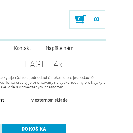
0
€0
Kontakt
Napíšte nám
EAGLE 4x
oskytuje rýchle a jednoduché riešenie pre jednoduché
ýb. Tento displej je orientovaný na výšku, ideálny pre kajaky a
rske lode s obmedzeným priestorom.
sť
V externom sklade