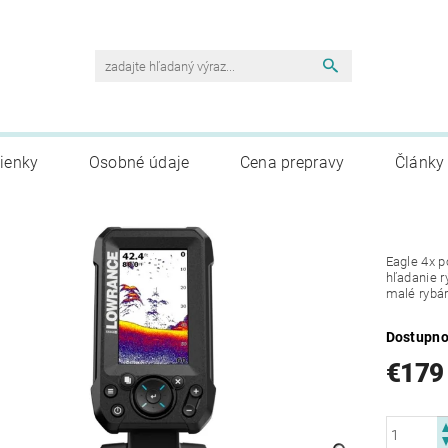
ienky
Osobné údaje
Cena prepravy
Články
Eagle 4x p
hľadanie r
malé rybá
Dostupno
€179