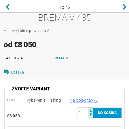
1
z 45
BREMA V 435
Hliníkový čln s provou do V.
od €8 050
KATEGÓRIA
BREMA V
Otázka
ZVOĽTE VARIANT
vybavenie: Fishing
Na objednávku
1070/FIS
€8 050