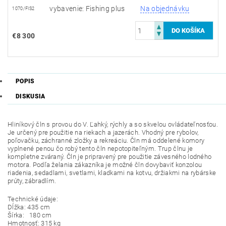
vybavenie: Fishing plus
Na objednávku
1070/FIS2
€8 300
POPIS
DISKUSIA
Hliníkový čln s provou do V. Ľahký, rýchly a so skvelou ovládateľnosťou.
Je určený pre použitie na riekach a jazerách. Vhodný pre rybolov,
poľovačku, záchranné zložky a rekreáciu. Čln má oddelené komory
vyplnené penou čo robý tento čln nepotopiteľným. Trup člnu je
kompletne zváraný. Čln je pripravený pre použitie závesného lodného
motora. Podľa želania zákazníka je možné čln dovybaviť konzolou
riadenia, sedadlami, svetlami, kladkami na kotvu, držiakmi na rybárske
prúty, zábradlím.
Technické údaje:
Dĺžka: 435 cm
Šírka: 180 cm
Hmotnosť: 315 kg