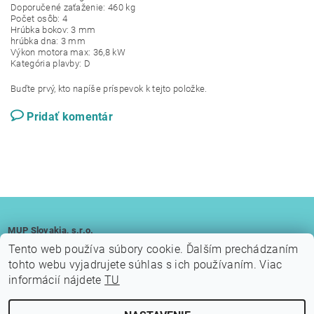
Doporučené zaťaženie: 460 kg
Počet osôb: 4
Hrúbka bokov: 3 mm
hrúbka dna: 3 mm
Výkon motora max: 36,8 kW
Kategória plavby: D
Buďte prvý, kto napíše príspevok k tejto položke.
Pridať komentár
MUP Slovakia, s.r.o.
Soblahov 856 913 38 Soblahov
Tento web používa súbory cookie. Ďalším prechádzaním
IČO: 47 528 834
tohto webu vyjadrujete súhlas s ich používaním. Viac
DIČ: 2023951809
IČ DPH: SK 2023951809
informácií nájdete
TU