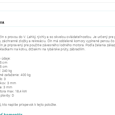
SIA
čln s provou do V. Ľahký, rýchly a so skvelou ovládateľnosťou. Je určený pre 
, záchranné zložky a rekreáciu. Čln má oddelené komory vyplnené penou čo 
Čln je pripravený pre použitie závesného lodného motora. Podľa želania záka
kladkami na kotvu, držiakmi na rybárske prúty, zábradlím.
 údaje:
85 cm
75 cm
: 240 kg
é zaťaženie: 400 kg
b: 3
okov: 3 mm
na: 3 mm
tora max: 18,4 kW
 plavby: D
, kto napíše príspevok k tejto položke.
ať komentár