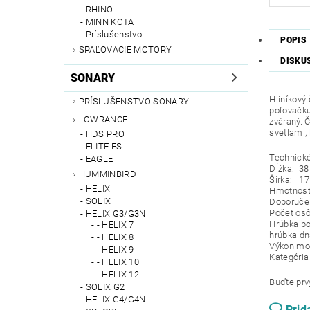
RHINO
MINN KOTA
Príslušenstvo
POPIS
SPAĽOVACIE MOTORY
DISKU
SONARY
Hliníkový 
PRÍSLUŠENSTVO SONARY
poľovačku
LOWRANCE
zváraný. 
svetlami, 
HDS PRO
ELITE FS
Technické
EAGLE
Dĺžka: 3
HUMMINBIRD
Šírka: 1
HELIX
Hmotnosť
SOLIX
Doporučen
Počet osô
HELIX G3/G3N
Hrúbka b
- HELIX 7
hrúbka d
- HELIX 8
Výkon mo
- HELIX 9
Kategória
- HELIX 10
- HELIX 12
Buďte prvý
SOLIX G2
HELIX G4/G4N
Prid