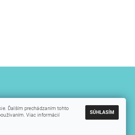
kie. Ďalším prechádzaním tohto
SÚHLASÍM
používaním. Viac informácií