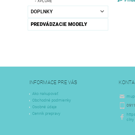
XPLORE
DOPLNKY
PREDVÁDZACIE MODELY
INFORMACE PRE VÁS
KONTA
Ako nakupovať
mup
Obchodné podmienky
0911
Osobné údaje
Cenník prepravy
http
clny