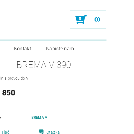
0
€0
Kontakt
Napíšte nám
BREMA V 390
čln s provou do V
5 850
A
BREMA V
Tlač
Otázka