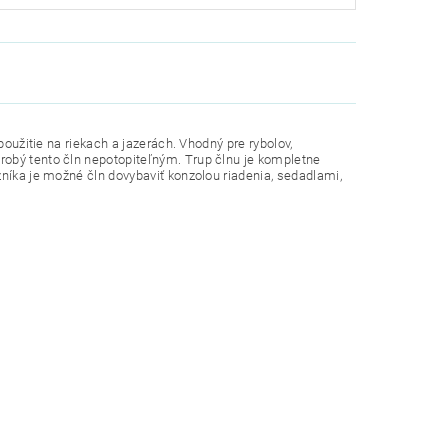
použitie na riekach a jazerách. Vhodný pre rybolov,
robý tento čln nepotopiteľným. Trup člnu je kompletne
zníka je možné čln dovybaviť konzolou riadenia, sedadlami,