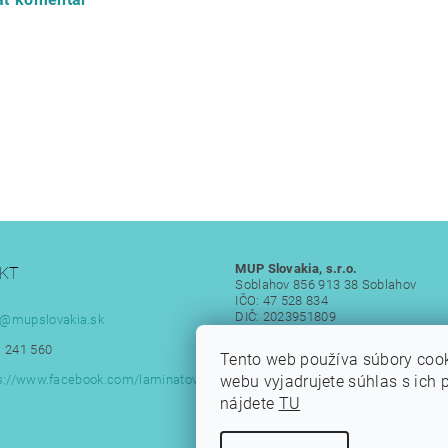
MUP Slovakia, s.r.o.
KT
Soblahov 856 913 38 Soblahov
IČO: 47 528 834
DIČ: 2023951809
@
mupslovakia.sk
IČ DPH: SK 2023951809
 241 560
Tento web používa súbory coo
webu vyjadrujete súhlas s ich 
s://www.facebook.com/laminatove
nájdete
TU