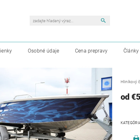
ienky
Osobné údaje
Cena prepravy
Články
Hliníkový 
od €
KATEGÓRI